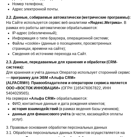
Номер телефона;
Адрес электронной почты.
2.2. Данные, собираемые автоматически (метрические программы):
На Сайте используется сервис веб-аналитики
«Яндекс.Метрика»
. В
рамках его работы автоматически обрабатываются:
IP-адрес (обезличенный);
Информация о типе браузера, операционной системе;
Файлы «cookie» (данные о посещениях, просмотренных
страницах, времени на сайте);
Сведения об источнике перехода на Сайт.
2.3. Данные, передаваемые для хранения и обработки (CRM-
система):
Для хранения и учёта данных Оператор использует сторонний сервис
—
программу для ЭВМ «Альфа CRM»
(ALFACRM®)
.
Правообладателем и оператором сервиса является
ООО «ВОСТОК ИННОВАЦИИ»
(ОГРН 1165476067822, ИНН
5404029565).
На серверах
«Альфа CRM»
обрабатываются:
ФИО, контактные данные и дата рождения клиентов;
история взаимодействий
(в рамках ведения базы учеников);
данные для финансового учёта
(в части, касающейся оплаты
услуг).
3. Правовые основания обработки персональных данных
3.1. Обработка персональных данных Клиентов осуществляется на