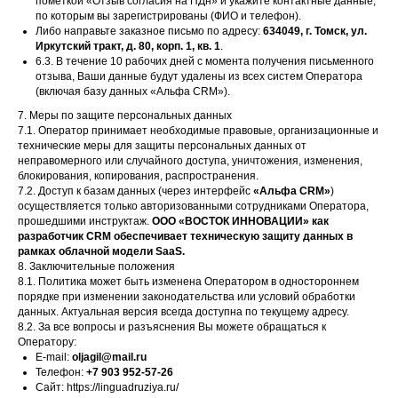
пометкой «Отзыв согласия на ПДн» и укажите контактные данные,
по которым вы зарегистрированы (ФИО и телефон).
Либо направьте заказное письмо по адресу:
634049, г. Томск, ул.
Иркутский тракт, д. 80, корп. 1, кв. 1
.
6.3. В течение 10 рабочих дней с момента получения письменного
отзыва, Ваши данные будут удалены из всех систем Оператора
(включая базу данных «Альфа CRM»).
7. Меры по защите персональных данных
7.1. Оператор принимает необходимые правовые, организационные и
технические меры для защиты персональных данных от
неправомерного или случайного доступа, уничтожения, изменения,
блокирования, копирования, распространения.
7.2. Доступ к базам данных (через интерфейс
«Альфа CRM»
)
осуществляется только авторизованными сотрудниками Оператора,
прошедшими инструктаж.
ООО «ВОСТОК ИННОВАЦИИ» как
разработчик CRM обеспечивает техническую защиту данных в
рамках облачной модели SaaS.
8. Заключительные положения
8.1. Политика может быть изменена Оператором в одностороннем
порядке при изменении законодательства или условий обработки
данных. Актуальная версия всегда доступна по текущему адресу.
8.2. За все вопросы и разъяснения Вы можете обращаться к
Оператору:
E-mail:
oljagil@mail.ru
Телефон:
+7 903 952-57-26
Сайт: https://linguadruziya.ru/