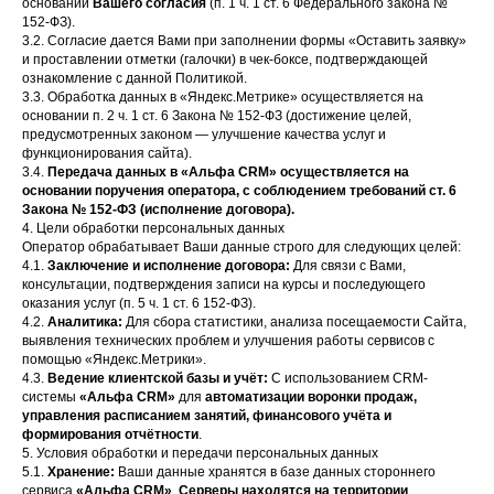
основании
Вашего согласия
(п. 1 ч. 1 ст. 6 Федерального закона №
152-ФЗ).
3.2. Согласие дается Вами при заполнении формы «Оставить заявку»
и проставлении отметки (галочки) в чек-боксе, подтверждающей
ознакомление с данной Политикой.
3.3. Обработка данных в «Яндекс.Метрике» осуществляется на
основании п. 2 ч. 1 ст. 6 Закона № 152-ФЗ (достижение целей,
предусмотренных законом — улучшение качества услуг и
функционирования сайта).
3.4.
Передача данных в «Альфа CRM» осуществляется на
основании поручения оператора, с соблюдением требований ст. 6
Закона № 152-ФЗ (исполнение договора).
4. Цели обработки персональных данных
Оператор обрабатывает Ваши данные строго для следующих целей:
4.1.
Заключение и исполнение договора:
Для связи с Вами,
консультации, подтверждения записи на курсы и последующего
оказания услуг (п. 5 ч. 1 ст. 6 152-ФЗ).
4.2.
Аналитика:
Для сбора статистики, анализа посещаемости Сайта,
выявления технических проблем и улучшения работы сервисов с
помощью «Яндекс.Метрики».
4.3.
Ведение клиентской базы и учёт:
С использованием CRM-
системы
«Альфа CRM»
для
автоматизации воронки продаж,
управления расписанием занятий, финансового учёта и
формирования отчётности
.
5. Условия обработки и передачи персональных данных
5.1.
Хранение:
Ваши данные хранятся в базе данных стороннего
сервиса
«Альфа CRM»
.
Серверы находятся на территории