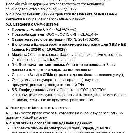
Российской Федерации
, что соответствует требованиям
законодательства о локализации данных.
5.2.
Срок хранения:
Данные хранятся
до момента отзыва Вами
согласия
на обработку персональных данных.
5.3.
Сведения о CRM-системе:
Продукт:
«Альфа CRM» (ALFACRM®)
Правообладатель:
ООО «ВОСТОК ИННОВАЦИИ»
Свидетельство о регистрации ПО:
№ 2017662595
Включена в Единый реестр российских программ для ЭВМ и БД
(запись № 28240 от 19.05.2025)
Модель:
Облачный сервис (SaaS), удалённый доступ через сеть
Интернет по адресу https://alfacrm.pro
5.4.
Передача третьим лицам:
Оператор
не передает
Ваши
данные иным третьим лицам, за исключением:
Сервиса
«Альфа CRM»
(в целях ведения базы и оказания услуг);
Официальных государственных органов (в случаях,
предусмотренных законодательством РФ).
5.5.
Конфиденциальность:
Оператор и ООО «ВОСТОК
ИННОВАЦИИ» обязуются не раскрывать Ваши данные без Вашего
согласия, если иное не предусмотрено законом.
6. Ваши права. Как отозвать согласие
6.1. Вы имеете право отозвать согласие на обработку персональных
данных в любой момент.
6.2.
Для отзыва согласия или удаления данных:
Направьте письмо на электронную почту:
oljagil@mail.ru
с