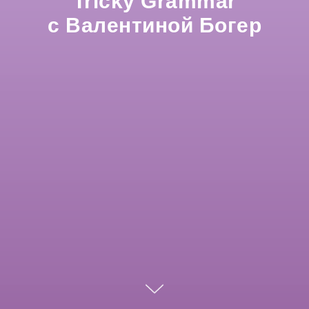
Tricky Grammar
с Валентиной Богер